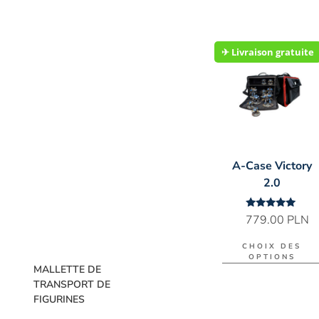
✈︎ Livraison gratuite
A-Case Victory
2.0
Note
779.00
PLN
5.00
sur 5
CHOIX DES
OPTIONS
MALLETTE DE
TRANSPORT DE
FIGURINES