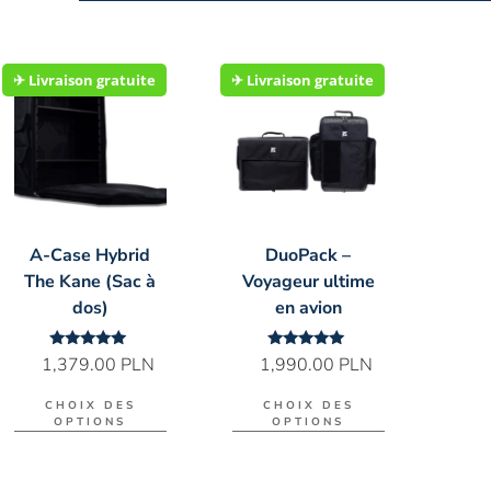
✈︎ Livraison gratuite
✈︎ Livraison gratuite
A-Case Hybrid
DuoPack –
The Kane (Sac à
Voyageur ultime
dos)
en avion
Note
Note
1,379.00
PLN
1,990.00
PLN
5.00
5.00
sur 5
sur 5
CHOIX DES
CHOIX DES
OPTIONS
OPTIONS