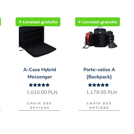
✈︎ Livraison gratuite
✈︎ Livraison gratuite
A-Case Hybrid
Porte-valise A
Messenger
[Backpack]
Note
Note
1,010.00
PLN
1,179.00
PLN
5.00
5.00
sur 5
sur 5
CHOIX DES
CHOIX DES
OPTIONS
OPTIONS