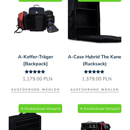
A-Koffer-Träger
A-Case Hybrid The Kane
[Backpack]
(Rucksack)
Bewertet
Bewertet
1,179.00
PLN
1,379.00
PLN
mit
mit
5.00
5.00
von 5
von 5
AUSFÜHRUNG WÄHLEN
AUSFÜHRUNG WÄHLEN
✈︎ Kostenloser Versand
✈︎ Kostenloser Versand