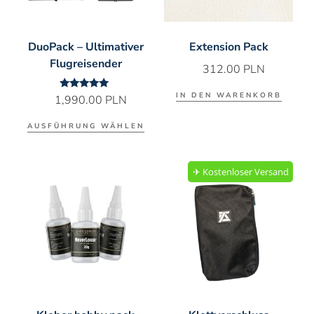
DuoPack – Ultimativer
Extension Pack
Flugreisender
312.00
PLN
IN DEN WARENKORB
Bewertet
1,990.00
PLN
mit
5.00
von 5
AUSFÜHRUNG WÄHLEN
✈︎ Kostenloser Versand