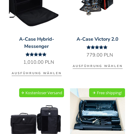
A-Case Hybrid-
A-Case Victory 2.0
Messenger
Bewertet
779.00
PLN
mit
Bewertet
1,010.00
PLN
5.00
mit
von 5
AUSFÜHRUNG WÄHLEN
5.00
von 5
AUSFÜHRUNG WÄHLEN
✈︎ Kostenloser Versand
✈︎ Free shipping!